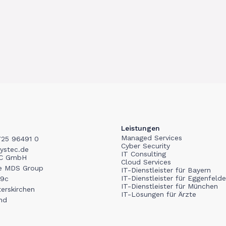
Leistungen
Managed Services
725 96491 0
Cyber Security
ystec.de
IT Consulting
C GmbH
Cloud Services
he MDS Group
IT-Dienstleister für Bayern
IT-Dienstleister für Eggenfeld
 9c
IT-Dienstleister für München
erskirchen
IT-Lösungen für Ärzte
nd