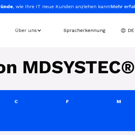
ründe
, wie Ihre IT neue Kunden anziehen kann!
Mehr erfa
Über uns
Spracherkennung
DE
von MDSYSTEC
C
F
M