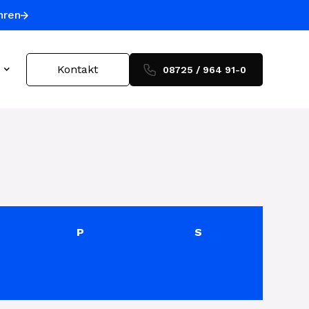
hren
Kontakt
08725 / 964 91-0
®
P
S