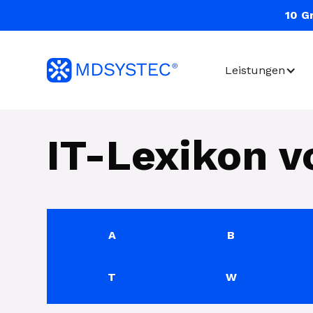
10 G
Leistungen
IT-Lexikon 
A
B
T
W