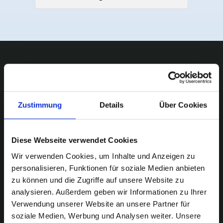
ISO für Ihren Erfolg
Wir sind ISO zertifiziert
Zustimmung
Details
Über Cookies
Wir sind stolz darauf, sowohl ISO
9001:2015 als auch ISO 27001:2022
zertifiziert zu sein. Diese Zertifikate
Diese Webseite verwendet Cookies
garantieren Ihnen als unseren Kunden
Wir verwenden Cookies, um Inhalte und Anzeigen zu
höchste Qualitätsstandards.
personalisieren, Funktionen für soziale Medien anbieten
zu können und die Zugriffe auf unsere Website zu
analysieren. Außerdem geben wir Informationen zu Ihrer
Verwendung unserer Website an unsere Partner für
MDSYSTEC GmbH ISO 9001:2015
soziale Medien, Werbung und Analysen weiter. Unsere
MDSYSTEC GmbH ISO 27001:2022