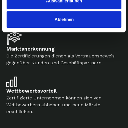
Auswahl erlauben
Informationssicherheit
ISO 27001:2022 hilft dabei, sensible Unternehmens-
und Kundendaten zu schützen.
Ablehnen
Marktanerkennung
Die Zertifizierungen dienen als Vertrauensbeweis
gegenüber Kunden und Geschäftspartnern.
Wettbewerbsvorteil
Zertifizierte Unternehmen können sich von
Wettbewerbern abheben und neue Märkte
erschließen.