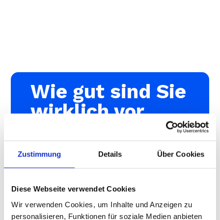
Wie gut sind Sie
wirklich vor
Cyberangriffen
geschützt?
Zustimmung
Details
Über Cookies
Fundierte Analyse mit Auswertung
Handlungsempfehlung & Beratung
Diese Webseite verwendet Cookies
Wir verwenden Cookies, um Inhalte und Anzeigen zu
personalisieren, Funktionen für soziale Medien anbieten
Zum IT-Security-Audit