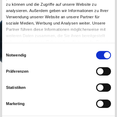
zu können und die Zugriffe auf unsere Website zu
analysieren. Außerdem geben wir Informationen zu Ihrer
Verwendung unserer Website an unsere Partner für
soziale Medien, Werbung und Analysen weiter. Unsere
Partner führen diese Informationen möglicherweise mit
weiteren Daten zusammen, die Sie ihnen bereitgestellt
haben oder die sie im Rahmen Ihrer Nutzung der Dienste
gesammelt haben.
Einwilligungsauswahl
Notwendig
Präferenzen
Statistiken
Wie erkennen Sie
einen Whaling-
Marketing
Angriff?