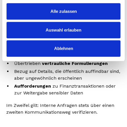
Whaling-Nachrichten sind meist sehr gut
Alle zulassen
vorbereitet, dennoch gibt es Hinweise, die
misstrauisch machen sollten:
Auswahl erlauben
Ungewöhnliche oder leicht abweichende
Absenderadressen
Unerwartete
Dringlichkeit oder Forderungen
Ablehnen
unter Zeitdruck
Übertrieben
vertrauliche Formulierungen
Bezug auf Details, die öffentlich auffindbar sind,
aber ungewöhnlich erscheinen
Aufforderungen
zu Finanztransaktionen oder
zur Weitergabe sensibler Daten
Im Zweifel gilt: Interne Anfragen stets über einen
zweiten Kommunikationsweg verifizieren.