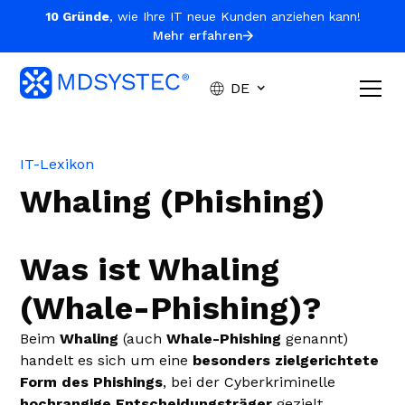
10 Gründe
, wie Ihre IT neue Kunden anziehen kann!
Mehr erfahren
DE
IT-Lexikon
Whaling (Phishing)
Was ist Whaling
(Whale-Phishing)?
Beim
Whaling
(auch
Whale-Phishing
genannt)
handelt es sich um eine
besonders zielgerichtete
Form des Phishings
, bei der Cyberkriminelle
hochrangige Entscheidungsträger
gezielt