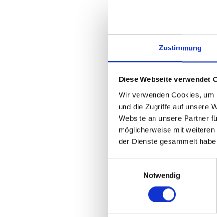
vertrauens
Zustimmung
Kos
2
fü
Diese Webseite verwendet 
Wir verwenden Cookies, um I
und die Zugriffe auf unsere 
IT
Website an unsere Partner fü
Si
möglicherweise mit weiteren
der Dienste gesammelt habe
J
Einwilligungsauswahl
Notwendig
Deu