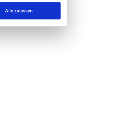
Alle zulassen
 bei der reibungslosen
n Unterstützung bei der
r ideale Partner für Ihre
on
und Daten, um den optimalen
eeigneten Cloud-Services
und
bungslosen Übergang in die
r Cloud-Infrastruktur und der
d Expertise gewährleisten sie