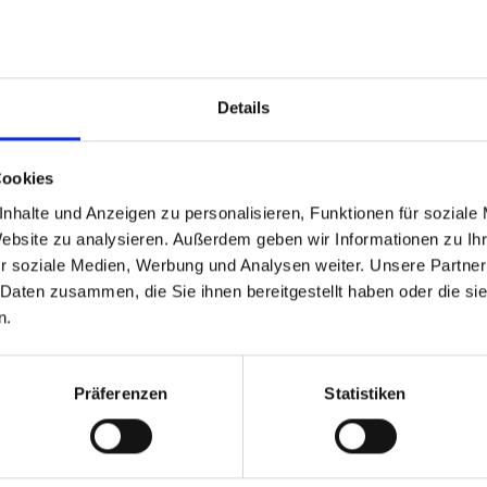
würdigen Dienstleister, der Ihre individuellen Anforderung
Details
tenloses Whitepaper holen:
5-Punkte-Checkliste
r Ihre IT
Cookies
nhalte und Anzeigen zu personalisieren, Funktionen für soziale
Website zu analysieren. Außerdem geben wir Informationen zu I
-Strategie & IT-
IT-Strukturen
r soziale Medien, Werbung und Analysen weiter. Unsere Partner
cherheit
& Datenmanagement
 Daten zusammen, die Sie ihnen bereitgestellt haben oder die s
n.
etzt Whitepaper downloaden
Präferenzen
Statistiken
tsche Cloud Dienste: M