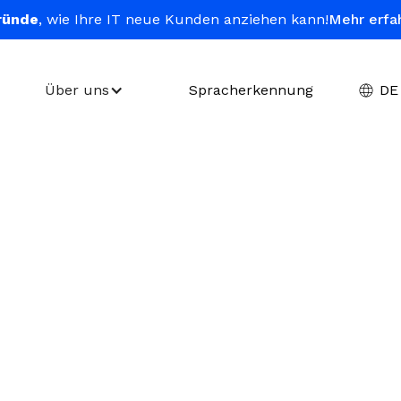
ründe
, wie Ihre IT neue Kunden anziehen kann!
Mehr erfa
Über uns
Spracherkennung
DE