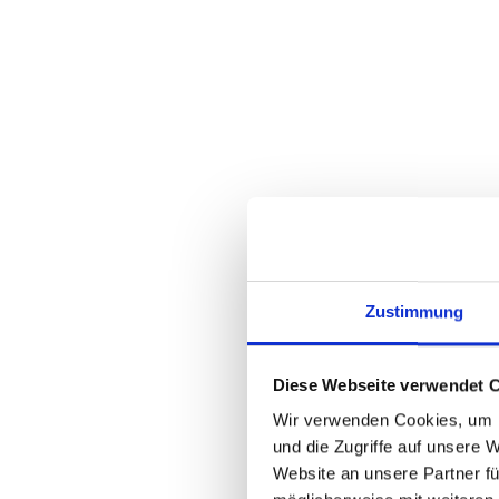
Anb
rich
Bei der Au
Auswahlkr
dieser Fa
Eine der w
Achten Sie
Outsourci
Zustimmung
verfügt, 
Der Ruf de
ist. Achte
Diese Webseite verwendet 
bereits m
Wir verwenden Cookies, um I
Qualität
d
und die Zugriffe auf unsere 
Website an unsere Partner fü
Neben der 