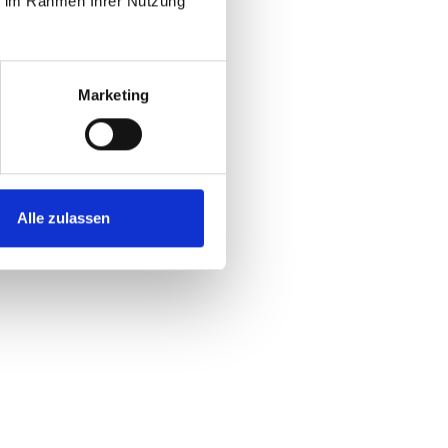
ie im Rahmen Ihrer Nutzung
ewerten. Stellen Sie sicher,
 Unternehmen zusammenarbeiten
Marketing
ürdigen Dienstleister
ben wird und Sie sich auf Ihr
-
Alle zulassen
 Deutschland je nach ihren
HR oder Marketing werden