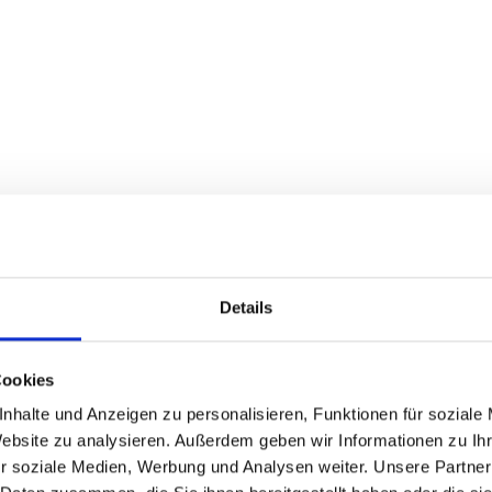
ieter von IT-Outsourcin
tige Wahl treffen
swahl eines geeigneten IT-Outsourcing-Dienstleisters sin
iterien und Bewertungskriterien zu berücksichtigen. Ein
ktoren
ist entscheidend für den Erfolg des IT-Outsourci
ichtigsten Auswahlkriterien sind die
Erfahrung und Expe
 darauf, dass der Dienstleister über umfangreiche Erfahr
ngs verfügt und über das
erforderliche Fachwissen
und 
Details
um Ihre spezifischen Anforderungen zu erfüllen.
s Dienstleisters in der Branche ist ein weiterer wichtiger
n Sie auf
positive Bewertungen und Empfehlungen
von a
Cookies
it dem Dienstleister zusammengearbeitet haben. Dies kan
nhalte und Anzeigen zu personalisieren, Funktionen für soziale
er Dienstleistungen sein.
Website zu analysieren. Außerdem geben wir Informationen zu I
r soziale Medien, Werbung und Analysen weiter. Unsere Partner
Erfahrung, Expertise und dem Ruf des Dienstleisters ist 