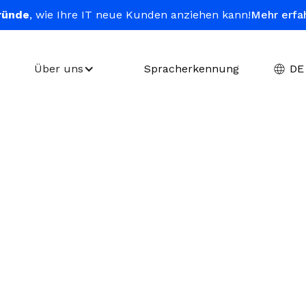
ründe
, wie Ihre IT neue Kunden anziehen kann!
Mehr erfa
Über uns
Spracherkennung
DE