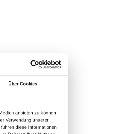
g: Die
d verschiedene
e
gründliche Bewertung
ngs in Ihrem Unternehmen.
rtise
des Dienstleisters.
ung im Bereich des IT-
die
technischen Fähigkeiten
Über Cookies
 Aspekt, der zu berücksichtigen
nderen Unternehmen, die
n ein
guter Indikator für die
 Medien anbieten zu können
hrer Verwendung unserer
 führen diese Informationen
es auch wichtig, den