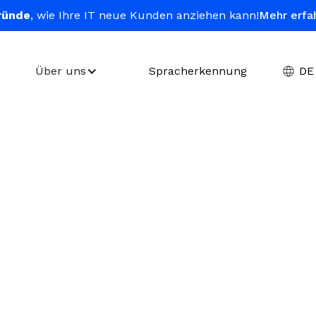
ründe
, wie Ihre IT neue Kunden anziehen kann!
Mehr erfa
Über uns
Spracherkennung
DE