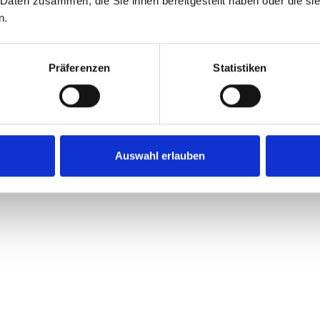
 Daten zusammen, die Sie ihnen bereitgestellt haben oder die s
n.
ware nutzt Identitäten als Einstieg
Präferenzen
Statistiken
e Infrastruktur direkt anzugreifen, bewegen sich Angreif
tierte Konten in Systeme hinein. Moderne Überwachun
n statt Systeme in den Mittelpunkt rücken.
Auswahl erlauben
tenloses Whitepaper holen:
5-Punkte-Checkliste
r Ihre IT
-Strategie & IT-
IT-Strukturen
cherheit
& Datenmanagement