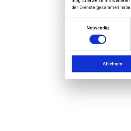
möglicherweise mit weiteren
bewertet.
der Dienste gesammelt habe
Ransom
Einwilligungsauswahl
Notwendig
Anstatt di
kompromit
Identitäte
Ablehnen
Kos
2
fü
IT
Si