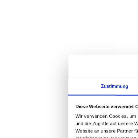
2026
knüp
Unternehm
3. I
der 
Non-Hu
Durch den
Zahl tech
Zustimmung
oder veral
Angreifer.
Diese Webseite verwendet 
Dynami
Wir verwenden Cookies, um I
und die Zugriffe auf unsere 
Der Zugrif
Website an unsere Partner fü
Zugriff zu