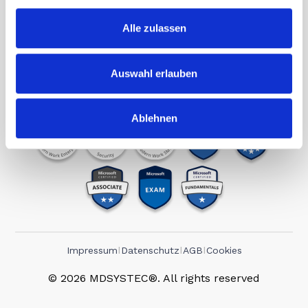
Zertifikate
Partner
Alle zulassen
Blog
IT-Lexikon
Karriere
Auswahl erlauben
This Company is Part of the MDS Group.
Ablehnen
I
I
I
Impressum
Datenschutz
AGB
Cookies
© 2026 MDSYSTEC®. All rights reserved