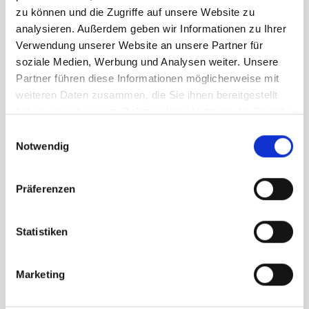
zu können und die Zugriffe auf unsere Website zu
analysieren. Außerdem geben wir Informationen zu Ihrer
Kontakt
Verwendung unserer Website an unsere Partner für
+49 (0) 8725 96491 0
soziale Medien, Werbung und Analysen weiter. Unsere
Info@mdsystec.de
Partner führen diese Informationen möglicherweise mit
MDSYSTEC GmbH
Part of the MDS Group
weiteren Daten zusammen, die Sie ihnen bereitgestellt
Fraundorf 9c
haben oder die sie im Rahmen Ihrer Nutzung der Dienste
84335 Mitterskirchen
gesammelt haben.
Einwilligungsauswahl
Deutschland
Notwendig
Leistungen
Managed Services
Präferenzen
Cyber Security
IT Consulting
Cloud Services
IT-Dienstleister für Bayern
Statistiken
IT-Dienstleister für Eggenfelden
IT-Dienstleister für München
IT-Lösungen für Ärzte
Marketing
Über uns
Unternehmen
Erfolgsgeschichten