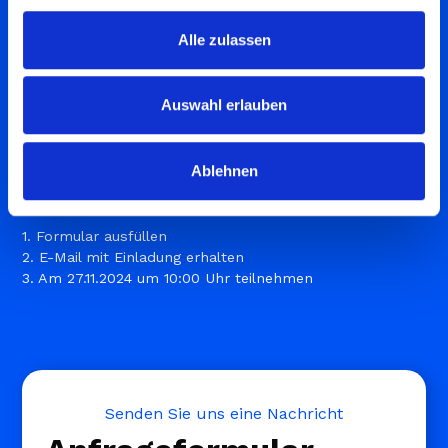
Kostenlos anmelden:
Unsere Referenten
Alle zulassen
freuen sich auf Sie
Auswahl erlauben
Melden Sie sich jetzt kostenlos für unser Webinar
"Schützen Sie, was zählt – Jetzt absichern anstatt die
Ablehnen
Risiken tragen!" mit Patrick Weinoch und Alexander
Kroneder an.
1. Formular ausfüllen
2. E-Mail mit Einladung erhalten
3. Am 27.11.2024 um 10:00 Uhr teilnehmen
Senden Sie uns eine Nachricht