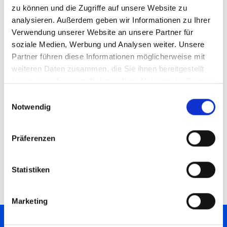
zu können und die Zugriffe auf unsere Website zu
analysieren. Außerdem geben wir Informationen zu Ihrer
Verwendung unserer Website an unsere Partner für
soziale Medien, Werbung und Analysen weiter. Unsere
Unsere Referenten
Partner führen diese Informationen möglicherweise mit
weiteren Daten zusammen, die Sie ihnen bereitgestellt
Alexander Kroneder - Partner Development Manager
haben oder die sie im Rahmen Ihrer Nutzung der Dienste
bei MDSystec
gesammelt haben.
Einwilligungsauswahl
Notwendig
Patrick Weinoch - Channel Account Manager bei
Aagon
Präferenzen
Statistiken
Marketing