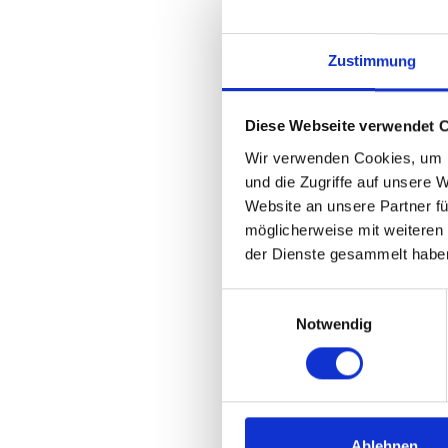
Zustimmung
Vor
Diese Webseite verwendet 
Ind
Wir verwenden Cookies, um I
und die Zugriffe auf unsere 
Vor allem 
Website an unsere Partner fü
lassen si
möglicherweise mit weiteren
Partnerfir
der Dienste gesammelt habe
der Welt g
Einwilligungsauswahl
Mit Aufg
Notwendig
Software 
Weitere
V
nach Indi
Kosten
Ablehnen