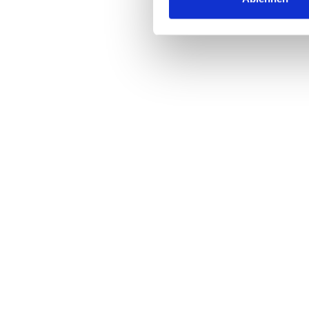
Zugan
ausrei
gute b
flexib
Kos
Wi
S
Fu
S