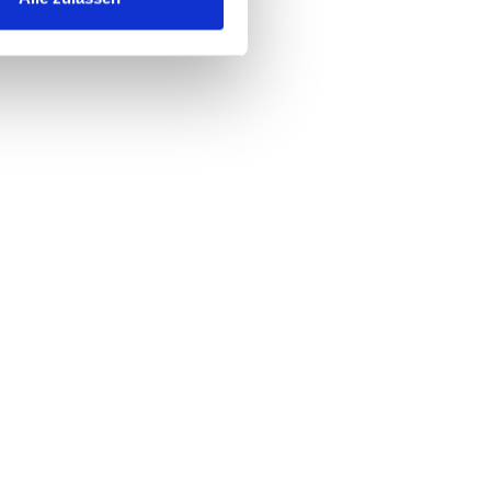
men
ung