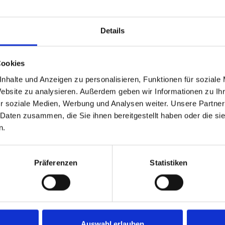
Details
teile des IT-Outsourcin
Cookies
ien
nhalte und Anzeigen zu personalisieren, Funktionen für soziale
Website zu analysieren. Außerdem geben wir Informationen zu I
das IT-Outsourcing erfreut sich einer wachsenden Beliebt
r soziale Medien, Werbung und Analysen weiter. Unsere Partner
ch die Daten von kleineren wie auch größeren Unternehme
 Daten zusammen, die Sie ihnen bereitgestellt haben oder die s
men und ihre Fachkräfte weiterleiten. Schließlich funkti
n.
leich.
aben rund um das Thema
Cybersicherheit
oder auch die I
Präferenzen
Statistiken
sollten hingegen ausnahmslos deutsche Unternehmen betr
orteile für deutsche Unternehmen
, die bestimmte Aufga
en auslagert, können wie folgt zusammengefasst werden:
einsparungen, durch ein niedrigeres indisches Lohnnivea
Auswahl erlauben