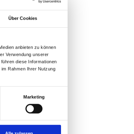
Über Cookies
gs nach
 Medien anbieten zu können
hrer Verwendung unserer
heit. Beim IT-Outsourcing
 führen diese Informationen
n problemlos an indische
ie im Rahmen Ihrer Nutzung
onieren Computer überall auf
mplementierung neuer
Marketing
aut werden (siehe unten).
ben oder Produktionsschritte
u
Alle zulassen