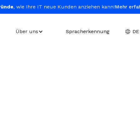
ründe
, wie Ihre IT neue Kunden anziehen kann!
Mehr erfa
Über uns
Spracherkennung
DE